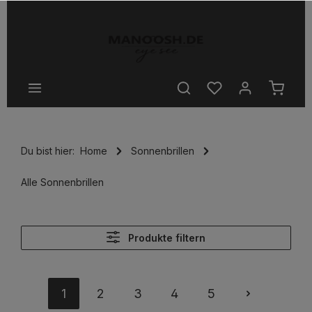
halt springen
Du bist hier:
Home
Sonnenbrillen
Alle Sonnenbrillen
Produkte filtern
1
2
3
4
5