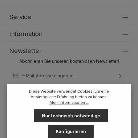
Service
Information
Newsletter
Abonnieren Sie unseren kostenlosen Newsletter!
E-Mail-Adresse*
Ich habe die
Datenschutzbestimmungen
zur Kenntnis
Diese Website verwendet Cookies, um eine
genommen und die
AGB
gelesen und bin mit ihnen
bestmögliche Erfahrung bieten zu können.
einverstanden.
Mehr Informationen ...
Um weiterzugehen, geben Sie die oben abgebildeten
Zeichen ein*
Nur technisch notwendige
Konfigurieren