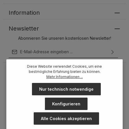
Information
Newsletter
Abonnieren Sie unseren kostenlosen Newsletter!
E-Mail-Adresse*
Ich habe die
Datenschutzbestimmungen
zur Kenntnis
Diese Website verwendet Cookies, um eine
genommen und die
AGB
gelesen und bin mit ihnen
bestmögliche Erfahrung bieten zu können.
einverstanden.
Mehr Informationen ...
Um weiterzugehen, geben Sie die oben abgebildeten
Zeichen ein*
Nur technisch notwendige
Konfigurieren
Alle Cookies akzeptieren
* Alle Preise inkl. gesetzl. Mehrwertsteuer zzgl.