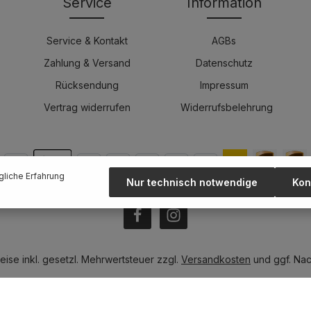
Service
Information
Service & Kontakt
AGBs
Zahlung & Versand
Datenschutz
Rücksendung
Impressum
Vertrag widerrufen
Widerrufsbelehrung
liche Erfahrung
Nur technisch notwendige
Kon
reise inkl. gesetzl. Mehrwertsteuer zzgl.
Versandkosten
und ggf. Na