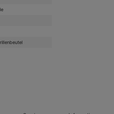
le
rillenbeutel