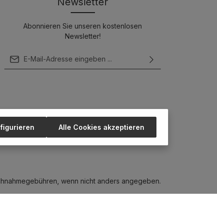
Newsletter
Abonnieren Sie unseren kostenlosen
Newsletter!
E-Mail-Adresse*
Ich habe die
Datenschutzbestimmungen
zur
Kenntnis genommen und die
AGB
gelesen
und bin mit ihnen einverstanden.
Um weiterzugehen, geben Sie die oben
abgebildeten Zeichen ein*
figurieren
Alle Cookies akzeptieren
chnahmegebühren, wenn nicht anders angegeben.