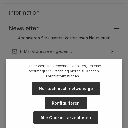
Information
Newsletter
Abonnieren Sie unseren kostenlosen Newsletter!
E-Mail-Adresse*
Ich habe die
Datenschutzbestimmungen
zur Kenntnis
Diese Website verwendet Cookies, um eine
genommen und die
AGB
gelesen und bin mit ihnen
bestmögliche Erfahrung bieten zu können.
einverstanden.
Mehr Informationen ...
Um weiterzugehen, geben Sie die oben abgebildeten
Zeichen ein*
Nur technisch notwendige
Konfigurieren
Alle Cookies akzeptieren
* Alle Preise inkl. gesetzl. Mehrwertsteuer zzgl.