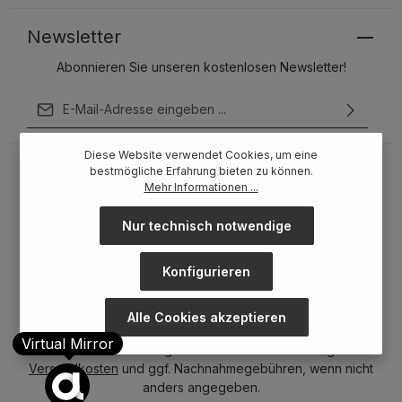
Newsletter
Abonnieren Sie unseren kostenlosen Newsletter!
E-Mail-Adresse*
Ich habe die
Datenschutzbestimmungen
zur Kenntnis
Diese Website verwendet Cookies, um eine
genommen und die
AGB
gelesen und bin mit ihnen
bestmögliche Erfahrung bieten zu können.
einverstanden.
Mehr Informationen ...
Um weiterzugehen, geben Sie die oben abgebildeten
Zeichen ein*
Nur technisch notwendige
Konfigurieren
Alle Cookies akzeptieren
Virtual Mirror
* Alle Preise inkl. gesetzl. Mehrwertsteuer zzgl.
Versandkosten
und ggf. Nachnahmegebühren, wenn nicht
anders angegeben.