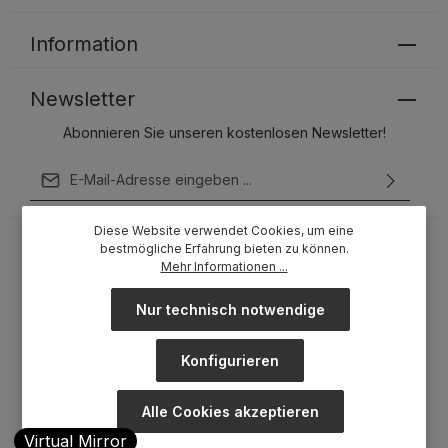
Information
Newsletter
Abonnieren Sie unseren kostenlosen Newsletter!
E-Mail-Adresse*
Ich habe die
Datenschutzbestimmungen
zur Kenntnis
Diese Website verwendet Cookies, um eine
genommen und die
AGB
gelesen und bin mit ihnen
bestmögliche Erfahrung bieten zu können.
einverstanden.
Mehr Informationen ...
Um weiterzugehen, geben Sie die oben abgebildeten
Zeichen ein*
Nur technisch notwendige
Konfigurieren
Alle Cookies akzeptieren
Virtual Mirror
* Alle Preise inkl. gesetzl. Mehrwertsteuer zzgl.