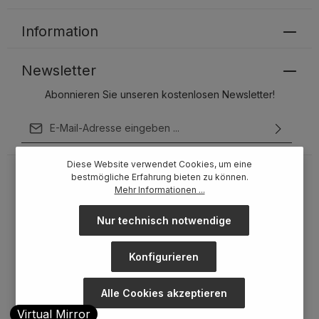
Information
Newsletter
Abonnieren Sie unseren kostenlosen Newsletter!
E-Mail-Adresse*
Ich habe die
Datenschutzbestimmungen
zur Kenntnis
Diese Website verwendet Cookies, um eine
genommen und die
AGB
gelesen und bin mit ihnen
bestmögliche Erfahrung bieten zu können.
einverstanden.
Mehr Informationen ...
Um weiterzugehen, geben Sie die oben abgebildeten
Zeichen ein*
Nur technisch notwendige
Konfigurieren
Alle Cookies akzeptieren
Virtual Mirror
* Alle Preise inkl. gesetzl. Mehrwertsteuer zzgl.